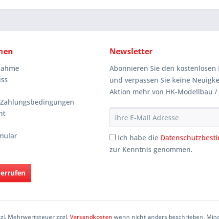
nen
Newsletter
knahme
Abonnieren Sie den kostenlosen 
uss
und verpassen Sie keine Neuigke
Aktion mehr von HK-Modellbau /
 Zahlungsbedingungen
ht
mular
Ich habe die
Datenschutzbes
zur Kenntnis genommen.
derrufen
etzl. Mehrwertsteuer zzgl.
Versandkosten
wenn nicht anders beschrieben. Mind