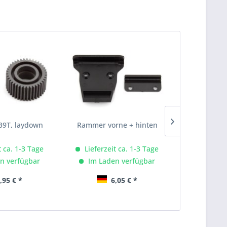
 39T, laydown
Rammer vorne + hinten
B6.4 Querle
t ca. 1-3 Tage
Lieferzeit ca. 1-3 Tage
Lieferze
n verfügbar
Im Laden verfügbar
Im Lad
,95 € *
6,05 € *