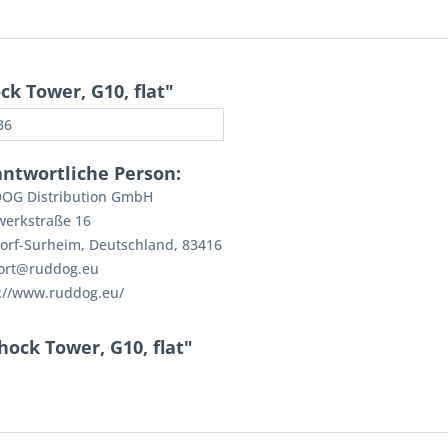
k Tower, G10, flat"
B6
antwortliche Person:
OG Distribution GmbH
werkstraße 16
orf-Surheim, Deutschland, 83416
ort@ruddog.eu
://www.ruddog.eu/
ock Tower, G10, flat"