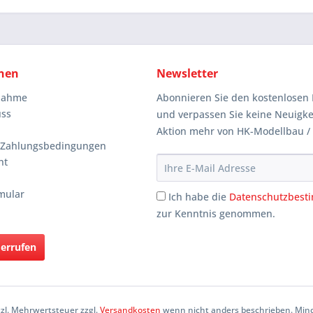
nen
Newsletter
knahme
Abonnieren Sie den kostenlosen 
uss
und verpassen Sie keine Neuigke
Aktion mehr von HK-Modellbau /
 Zahlungsbedingungen
ht
mular
Ich habe die
Datenschutzbes
zur Kenntnis genommen.
derrufen
etzl. Mehrwertsteuer zzgl.
Versandkosten
wenn nicht anders beschrieben. Mind