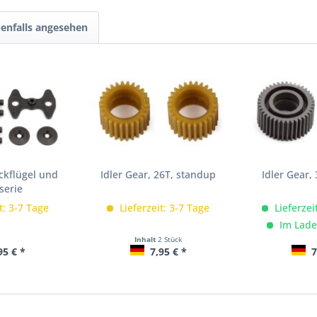
enfalls angesehen
ckflügel und
Idler Gear, 26T, standup
Idler Gear,
serie
t: 3-7 Tage
Lieferzeit: 3-7 Tage
Lieferzei
Im Lade
Inhalt
2 Stück
95 € *
7,95 € *
7