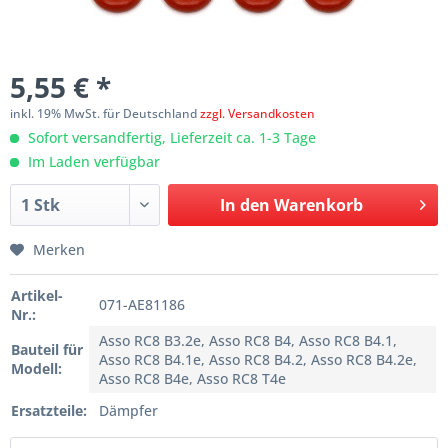
5,55 € *
inkl. 19% MwSt. für Deutschland
zzgl. Versandkosten
Sofort versandfertig, Lieferzeit ca. 1-3 Tage
Im Laden verfügbar
In den
Warenkorb
Merken
Artikel-
071-AE81186
Nr.:
Asso RC8 B3.2e, Asso RC8 B4, Asso RC8 B4.1,
Bauteil für
Asso RC8 B4.1e, Asso RC8 B4.2, Asso RC8 B4.2e,
Modell:
Asso RC8 B4e, Asso RC8 T4e
Ersatzteile:
Dämpfer