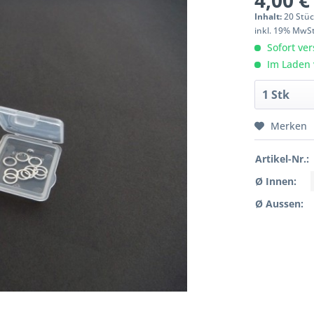
4,00 €
Inhalt:
20 Stü
inkl. 19% MwS
Sofort ver
Im Laden 
Merken
Artikel-Nr.:
Ø Innen:
Ø Aussen: