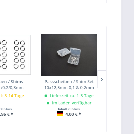
ben / Shims
Passscheiben / Shim Set
Kugellager 
/0,2/0,3mm
10x12,5mm 0,1 & 0,2mm
Bear
it: 3-14 Tage
Lieferzeit ca. 1-3 Tage
Lieferze
Im Laden verfügbar
Im Lad
30 Stück
Inhalt
20 Stück
Inhalt
4 Stüc
,95 € *
4,00 € *