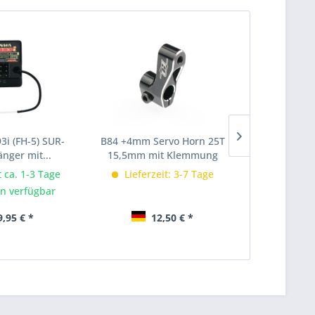
3i (FH-5) SUR-
B84 +4mm Servo Horn 25T
Ladekabel 2
nger mit...
15,5mm mit Klemmung
(XT60
t ca. 1-3 Tage
Lieferzeit: 3-7 Tage
Lieferze
n verfügbar
Im Lad
,95 € *
12,50 € *
1