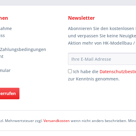
nen
Newsletter
knahme
Abonnieren Sie den kostenlosen 
uss
und verpassen Sie keine Neuigke
Aktion mehr von HK-Modellbau /
 Zahlungsbedingungen
ht
mular
Ich habe die
Datenschutzbes
zur Kenntnis genommen.
derrufen
etzl. Mehrwertsteuer zzgl.
Versandkosten
wenn nicht anders beschrieben. Mind