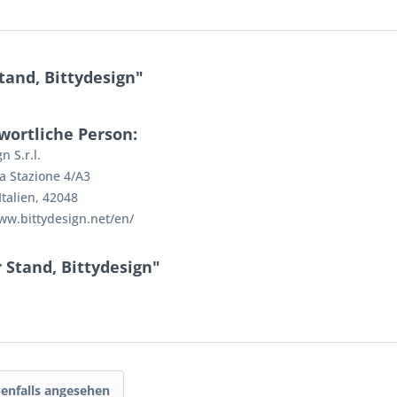
and, Bittydesign"
wortliche Person:
n S.r.l.
la Stazione 4/A3
Italien, 42048
ww.bittydesign.net/en/
 Stand, Bittydesign"
enfalls angesehen