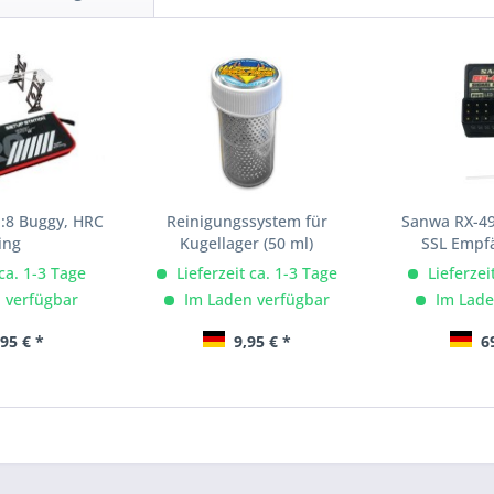
1:8 Buggy, HRC
Reinigungssystem für
Sanwa RX-49
ing
Kugellager (50 ml)
SSL Empfä
 ca. 1-3 Tage
Lieferzeit ca. 1-3 Tage
Lieferzei
 verfügbar
Im Laden verfügbar
Im Lade
95 € *
9,95 € *
69