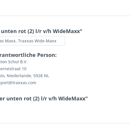
nten rot (2) l/r v/h WideMaxx"
as Maxx, Traxxas Wide-Maxx
rantwortliche Person:
ton Schul B.V.
ernestraat 10
lo, Niederlande, 5928 NL
pport@traxxas.com
r unten rot (2) l/r v/h WideMaxx"