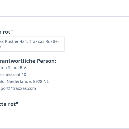
 rot"
as Rustler 4x4, Traxxas Rustler
XL
rantwortliche Person:
ton Schul B.V.
ernestraat 10
lo, Niederlande, 5928 NL
pport@traxxas.com
te rot"