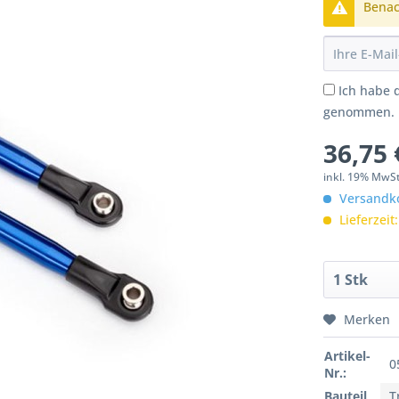
Benach
Ich habe 
genommen.
36,75 
inkl. 19% MwSt
Versandko
Lieferzeit
Merken
Artikel-
0
Nr.:
Bauteil
T