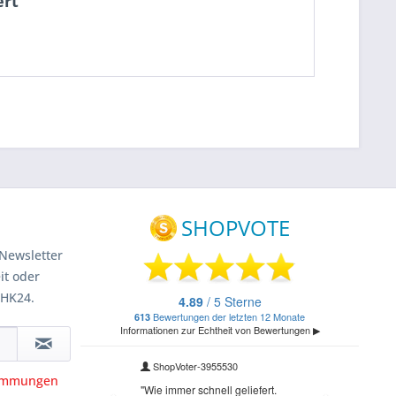
ert"
Newsletter
it oder
 HK24.
timmungen