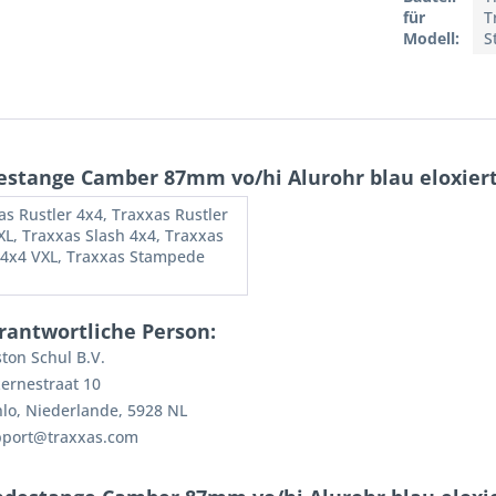
für
T
Modell:
S
stange Camber 87mm vo/hi Alurohr blau eloxier
as Rustler 4x4, Traxxas Rustler
XL, Traxxas Slash 4x4, Traxxas
 4x4 VXL, Traxxas Stampede
rantwortliche Person:
ton Schul B.V.
ernestraat 10
lo, Niederlande, 5928 NL
pport@traxxas.com