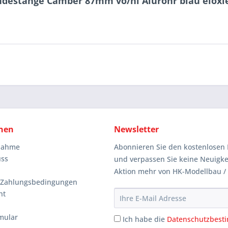
ndestange Camber 87mm vo/hi Alurohr blau eloxi
nen
Newsletter
knahme
Abonnieren Sie den kostenlosen 
uss
und verpassen Sie keine Neuigke
Aktion mehr von HK-Modellbau /
 Zahlungsbedingungen
ht
mular
Ich habe die
Datenschutzbes