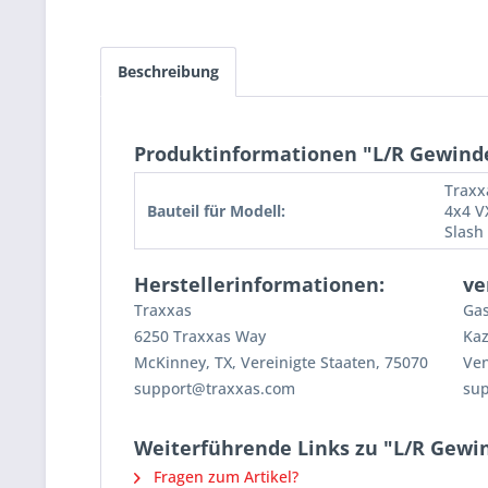
Beschreibung
Produktinformationen "L/R Gewinde
Traxx
Bauteil für Modell:
4x4 V
Slash
Herstellerinformationen:
ve
Traxxas
Gas
6250 Traxxas Way
Kaz
McKinney, TX, Vereinigte Staaten, 75070
Ven
support@traxxas.com
su
Weiterführende Links zu "L/R Gewi
Fragen zum Artikel?