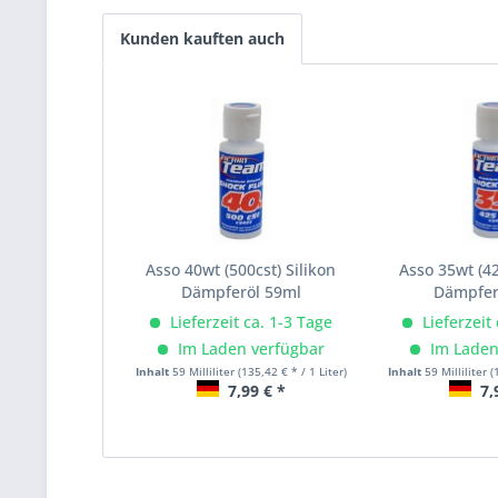
Kunden kauften auch
Asso 40wt (500cst) Silikon
Asso 35wt (42
Dämpferöl 59ml
Dämpfer
Lieferzeit ca. 1-3 Tage
Lieferzeit
Im Laden verfügbar
Im Laden
Inhalt
59 Milliliter
(135,42 € * / 1 Liter)
Inhalt
59 Milliliter
(
7,99 € *
7,