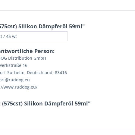
75cst) Silikon Dämpferöl 59ml"
t / 45 wt
antwortliche Person:
OG Distribution GmbH
werkstraße 16
orf-Surheim, Deutschland, 83416
ort@ruddog.eu
://www.ruddog.eu/
 (575cst) Silikon Dämpferöl 59ml"