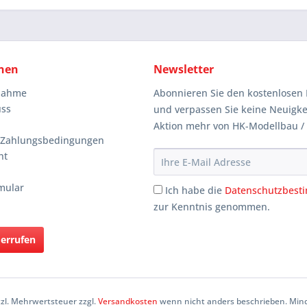
nen
Newsletter
knahme
Abonnieren Sie den kostenlosen 
uss
und verpassen Sie keine Neuigke
Aktion mehr von HK-Modellbau /
 Zahlungsbedingungen
ht
mular
Ich habe die
Datenschutzbes
zur Kenntnis genommen.
derrufen
etzl. Mehrwertsteuer zzgl.
Versandkosten
wenn nicht anders beschrieben. Mind