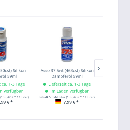
50cst) Silikon
Asso 37.5wt (463cst) Silikon
Asso 50wt (
röl 59ml
Dämpferöl 59ml
Dämpf
t ca. 1-3 Tage
Lieferzeit ca. 1-3 Tage
Lieferze
n verfügbar
Im Laden verfügbar
Im Lad
r
(135,42 € * / 1 Liter)
Inhalt
59 Milliliter
(135,42 € * / 1 Liter)
Inhalt
59 Millilit
,99 € *
7,99 € *