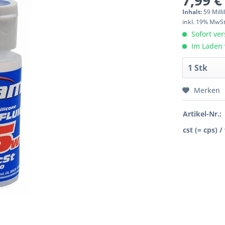
7,99 €
Inhalt:
59 Milli
inkl. 19% MwS
Sofort ver
Im Laden 
Merken
Artikel-Nr.:
cst (= cps) /