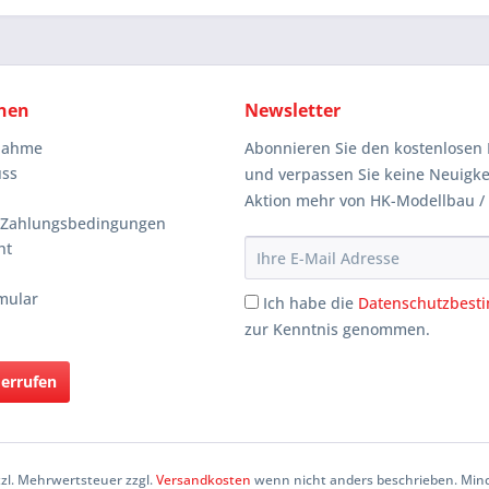
nen
Newsletter
knahme
Abonnieren Sie den kostenlosen 
uss
und verpassen Sie keine Neuigke
Aktion mehr von HK-Modellbau /
 Zahlungsbedingungen
ht
mular
Ich habe die
Datenschutzbes
zur Kenntnis genommen.
derrufen
etzl. Mehrwertsteuer zzgl.
Versandkosten
wenn nicht anders beschrieben. Mind