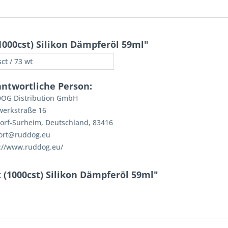
000cst) Silikon Dämpferöl 59ml"
ct / 73 wt
antwortliche Person:
OG Distribution GmbH
werkstraße 16
orf-Surheim, Deutschland, 83416
ort@ruddog.eu
://www.ruddog.eu/
 (1000cst) Silikon Dämpferöl 59ml"