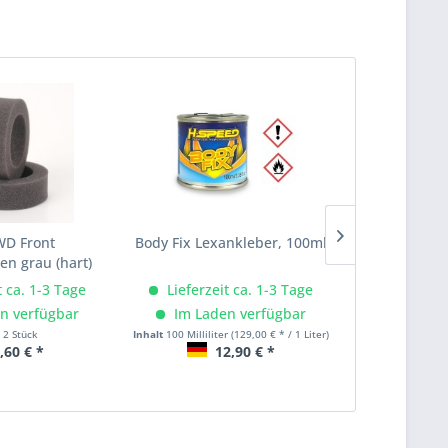
WD Front
Body Fix Lexankleber, 100ml
B74.2 HD
en grau (hart)
Out
t ca. 1-3 Tage
Lieferzeit ca. 1-3 Tage
Lieferze
n verfügbar
Im Laden verfügbar
Im Lad
t
2 Stück
Inhalt
100 Milliliter
(129,00 € * / 1 Liter)
,60 € *
12,90 € *
1