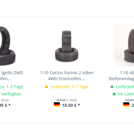
r (gelb) 2WD
1:10 Cactus Fusion 2 silber
1:10 4
fen,...
4WD Frontreifen,...
Reifeneinlag
 ca. 1-3 Tage
Lieferzeit: 3-7 Tage
Lieferzei
 verfügbar
Im Lade
2 Stück
Inhalt
2 Stück
Inhal
95 € *
10,50 € *
2