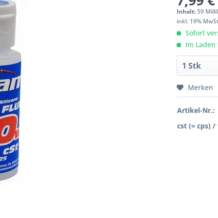
7,99 €
Inhalt:
59 Milli
inkl. 19% MwS
Sofort ver
Im Laden 
Merken
Artikel-Nr.:
cst (= cps) /