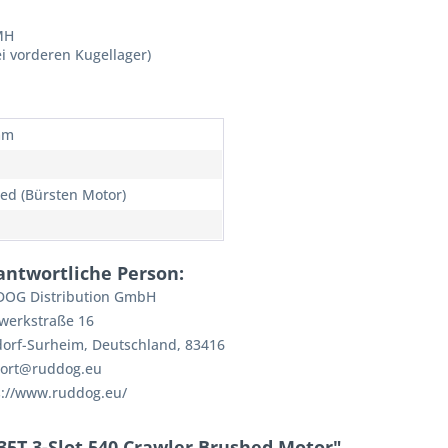
MH
vorderen Kugellager)
mm
ed (Bürsten Motor)
antwortliche Person:
OG Distribution GmbH
werkstraße 16
dorf-Surheim, Deutschland, 83416
ort@ruddog.eu
s://www.ruddog.eu/
5T 3-Slot 540 Crawler Brushed Motor"