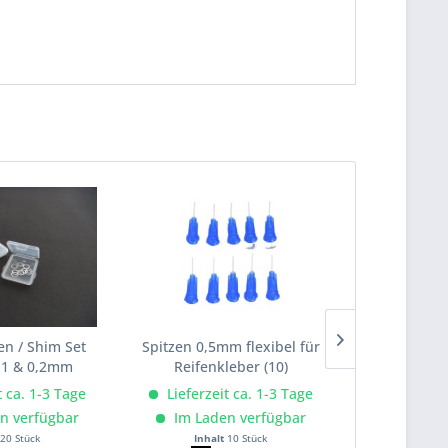
en / Shim Set
Spitzen 0,5mm flexibel für
Reifenkleber
1 & 0,2mm
Reifenkleber (10)
t ca. 1-3 Tage
Lieferzeit ca. 1-3 Tage
Lieferze
n verfügbar
Im Laden verfügbar
Im Lad
20 Stück
Inhalt
10 Stück
Inhalt
20 Gramm