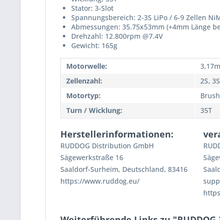
Stator: 3-Slot
Spannungsbereich: 2-3S LiPo / 6-9 Zellen Ni
Abmessungen: 35.75x53mm (+4mm Länge bei 
Drehzahl: 12.800rpm @7.4V
Gewicht: 165g
Motorwelle:
3,17
Zellenzahl:
2S, 3S
Motortyp:
Brush
Turn / Wicklung:
35T
Herstellerinformationen:
ver
RUDDOG Distribution GmbH
RUDD
Sägewerkstraße 16
Säge
Saaldorf-Surheim, Deutschland, 83416
Saal
https://www.ruddog.eu/
supp
http
Weiterführende Links zu "RUDDOG 3