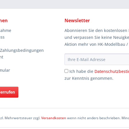
nen
Newsletter
knahme
Abonnieren Sie den kostenlosen 
uss
und verpassen Sie keine Neuigke
Aktion mehr von HK-Modellbau /
 Zahlungsbedingungen
ht
mular
Ich habe die
Datenschutzbes
zur Kenntnis genommen.
derrufen
etzl. Mehrwertsteuer zzgl.
Versandkosten
wenn nicht anders beschrieben. Mind