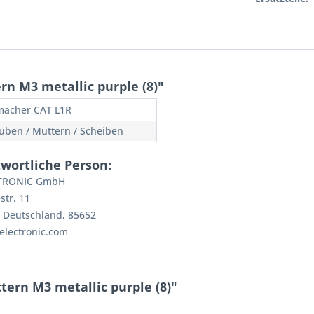
n M3 metallic purple (8)"
acher CAT L1R
uben / Muttern / Scheiben
wortliche Person:
CTRONIC GmbH
tr. 11
, Deutschland, 85652
electronic.com
ern M3 metallic purple (8)"