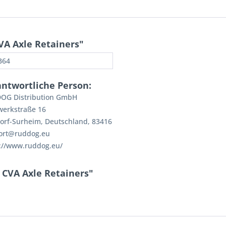
VA Axle Retainers"
B64
antwortliche Person:
OG Distribution GmbH
werkstraße 16
orf-Surheim, Deutschland, 83416
ort@ruddog.eu
://www.ruddog.eu/
 CVA Axle Retainers"