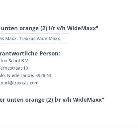
unten orange (2) l/r v/h WideMaxx"
as Maxx, Traxxas Wide-Maxx
rantwortliche Person:
ton Schul B.V.
ernestraat 10
lo, Niederlande, 5928 NL
pport@traxxas.com
r unten orange (2) l/r v/h WideMaxx"