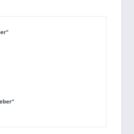
er"
eber"