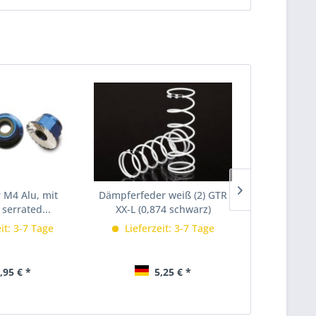
 M4 Alu, mit
Dämpferfeder weiß (2) GTR
Dämpferfede
 serrated...
XX-L (0,874 schwarz)
LONG (0,
it: 3-7 Tage
Lieferzeit: 3-7 Tage
Lieferz
,95 € *
5,25 € *