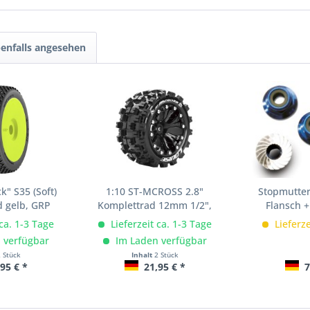
enfalls angesehen
k" S35 (Soft)
1:10 ST-MCROSS 2.8"
Stopmutter
d gelb, GRP
Komplettrad 12mm 1/2",
Flansch +
Louise
 ca. 1-3 Tage
Lieferzeit ca. 1-3 Tage
Lieferze
 verfügbar
Im Laden verfügbar
2 Stück
Inhalt
2 Stück
95 € *
21,95 € *
7