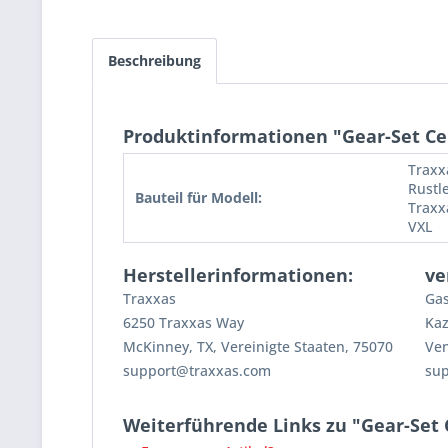
Beschreibung
Produktinformationen "Gear-Set Cent
Traxx
Rustl
Bauteil für Modell:
Traxx
VXL
Herstellerinformationen:
ve
Traxxas
Gas
6250 Traxxas Way
Kaz
McKinney, TX, Vereinigte Staaten, 75070
Ven
support@traxxas.com
su
Weiterführende Links zu "Gear-Set C