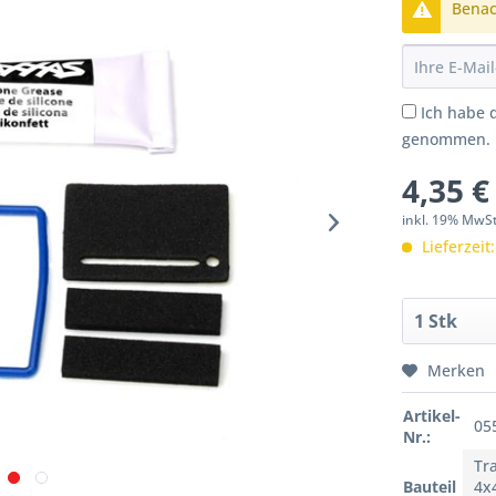
Benach
Ich habe 
genommen.
4,35 €
inkl. 19% MwS
Lieferzeit
Merken
Artikel-
05
Nr.:
Tr
Bauteil
4x