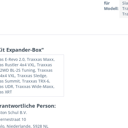
für
Sl
Modell:
Tr
Tr
it Expander-Box"
as E-Revo 2.0, Traxxas Maxx,
as Rustler 4x4 VXL, Traxxas
 2WD BL-2S Tuning, Traxxas
 4x4 VXL, Traxxas Sledge,
as Summit, Traxxas TRX-6,
as UDR, Traxxas Wide-Maxx,
as XRT
rantwortliche Person:
ton Schul B.V.
ernestraat 10
lo, Niederlande, 5928 NL