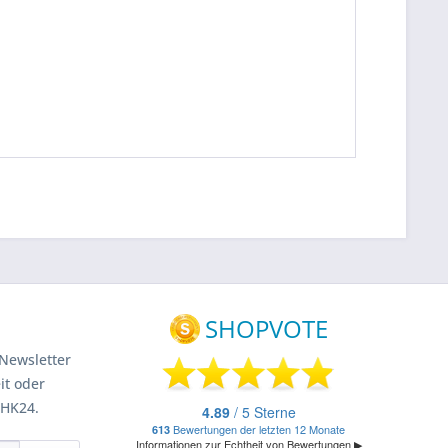
Newsletter
it oder
 HK24.