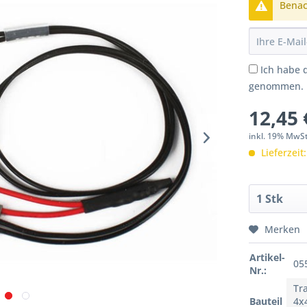
Benach
Ich habe 
genommen.
12,45 
inkl. 19% MwS
Lieferzeit
Merken
Artikel-
05
Nr.:
Tr
Bauteil
4x