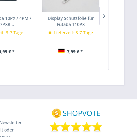
a 10PX / 4PM /
Display Schutzfolie für
B4/.1e A
 7PXR...
Futaba T10PX
Mitte/H
it: 3-7 Tage
Lieferzeit: 3-7 Tage
Lieferze
Im Lad
,99 € *
7,99 € *
2
Newsletter
it oder