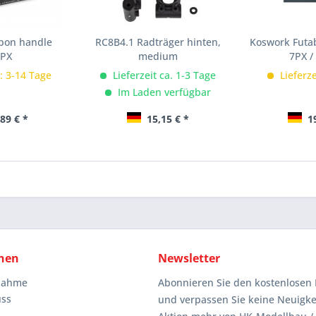
bon handle
RC8B4.1 Radträger hinten,
Koswork Futab
0PX
medium
7PX /
t: 3-14 Tage
Lieferzeit ca. 1-3 Tage
Lieferze
Im Laden verfügbar
89 € *
15,15 € *
19
nen
Newsletter
knahme
Abonnieren Sie den kostenlosen 
uss
und verpassen Sie keine Neuigke