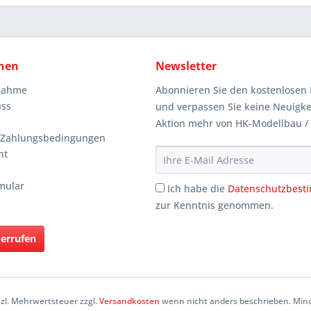
nen
Newsletter
knahme
Abonnieren Sie den kostenlosen 
uss
und verpassen Sie keine Neuigke
Aktion mehr von HK-Modellbau /
 Zahlungsbedingungen
ht
mular
Ich habe die
Datenschutzbes
zur Kenntnis genommen.
derrufen
etzl. Mehrwertsteuer zzgl.
Versandkosten
wenn nicht anders beschrieben. Mind