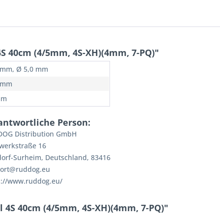
S 40cm (4/5mm, 4S-XH)(4mm, 7-PQ)"
 mm, Ø 5,0 mm
0 mm
mm
antwortliche Person:
OG Distribution GmbH
werkstraße 16
dorf-Surheim, Deutschland, 83416
ort@ruddog.eu
s://www.ruddog.eu/
l 4S 40cm (4/5mm, 4S-XH)(4mm, 7-PQ)"