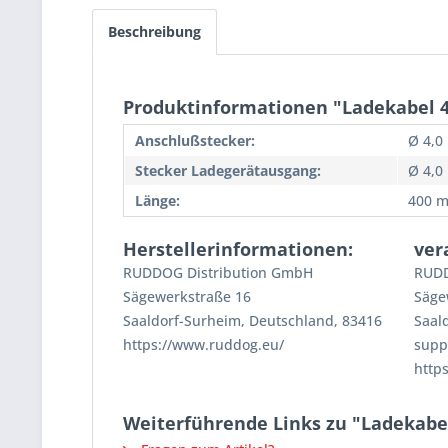
Beschreibung
Produktinformationen "Ladekabel 4
Anschlußstecker:
Ø 4,0
Stecker Ladegerätausgang:
Ø 4,
Länge:
400 
Herstellerinformationen:
ver
RUDDOG Distribution GmbH
RUDD
Sägewerkstraße 16
Säge
Saaldorf-Surheim, Deutschland, 83416
Saal
https://www.ruddog.eu/
supp
http
Weiterführende Links zu "Ladekabe