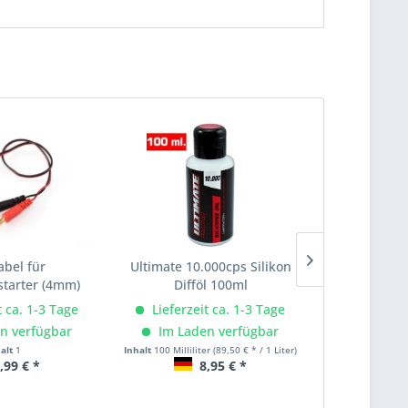
abel für
Ultimate 10.000cps Silikon
Ultimate 5
tarter (4mm)
Difföl 100ml
Diff
t ca. 1-3 Tage
Lieferzeit ca. 1-3 Tage
Lieferze
n verfügbar
Im Laden verfügbar
Im Lad
halt
1
Inhalt
100 Milliliter
(89,50 € * / 1 Liter)
Inhalt
100 Millili
,99 € *
8,95 € *