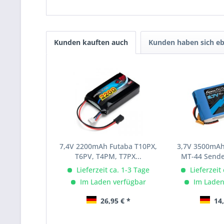
Kunden kauften auch
Kunden haben sich eb
7,4V 2200mAh Futaba T10PX,
3,7V 3500mA
T6PV, T4PM, T7PX...
MT-44 Sender
Lieferzeit ca. 1-3 Tage
Lieferzeit
Im Laden verfügbar
Im Laden
26,95 € *
14,