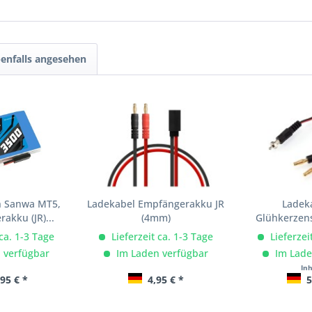
enfalls angesehen
h Sanwa MT5,
Ladekabel Empfängerakku JR
Ladek
akku (JR)...
(4mm)
Glühkerzens
 ca. 1-3 Tage
Lieferzeit ca. 1-3 Tage
Lieferzei
 verfügbar
Im Laden verfügbar
Im Lade
In
95 € *
4,95 € *
5