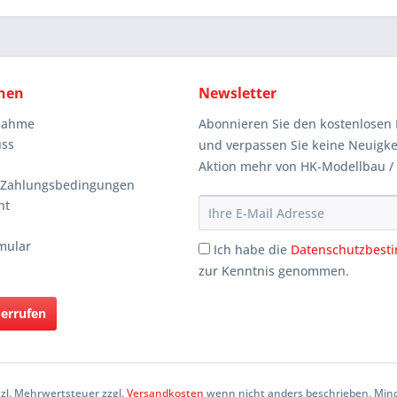
nen
Newsletter
knahme
Abonnieren Sie den kostenlosen 
uss
und verpassen Sie keine Neuigke
Aktion mehr von HK-Modellbau /
 Zahlungsbedingungen
ht
mular
Ich habe die
Datenschutzbes
zur Kenntnis genommen.
derrufen
etzl. Mehrwertsteuer zzgl.
Versandkosten
wenn nicht anders beschrieben. Mind