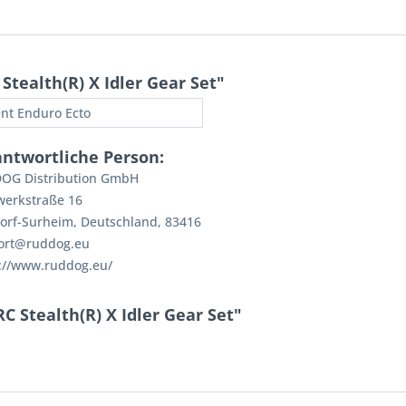
tealth(R) X Idler Gear Set"
nt Enduro Ecto
antwortliche Person:
OG Distribution GmbH
werkstraße 16
orf-Surheim, Deutschland, 83416
ort@ruddog.eu
://www.ruddog.eu/
 Stealth(R) X Idler Gear Set"