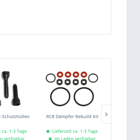
-Schutzhüllen
RC8 Dämpfer Rebuild Kit
RC8 Differ
t ca. 1-3 Tage
Lieferzeit ca. 1-3 Tage
Lieferze
n verfügbar
Im Laden verfügbar
Im Lad