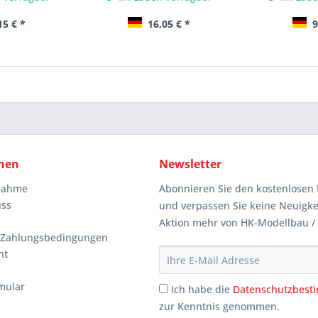
15 € *
16,05 € *
9
nen
Newsletter
knahme
Abonnieren Sie den kostenlosen 
uss
und verpassen Sie keine Neuigke
Aktion mehr von HK-Modellbau /
 Zahlungsbedingungen
ht
mular
Ich habe die
Datenschutzbes
zur Kenntnis genommen.