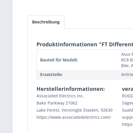
Beschreibung
Produktinformationen "FT Differenti
Asso 
Bauteil für Modell:
RC8 B
B4e, 
Ersatzteile:
Antri
Herstellerinformationen:
ver
Associated Electrics Inc.
RUDD
Bake Parkway 21062
Säge
Lake Forest, Vereinigte Staaten, 92630
Saald
https://www.associatedelectrics.com/
supp
https