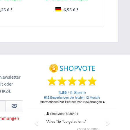
Inha
,25 € *
6,55 € *
1
Newsletter
it oder
 HK24.
timmungen