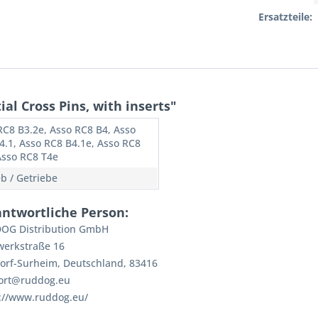
Ersatzteile:
al Cross Pins, with inserts"
RC8 B3.2e, Asso RC8 B4, Asso
4.1, Asso RC8 B4.1e, Asso RC8
Asso RC8 T4e
eb / Getriebe
antwortliche Person:
OG Distribution GmbH
werkstraße 16
orf-Surheim, Deutschland, 83416
ort@ruddog.eu
://www.ruddog.eu/