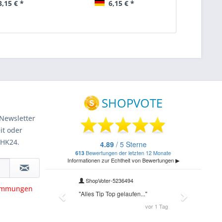
,15 € *
6,15 € *
1
Newsletter
it oder
 HK24.
timmungen