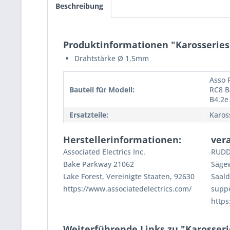
Beschreibung
Produktinformationen "Karosseries
Drahtstärke Ø 1,5mm
Asso 
Bauteil für Modell:
RC8 B
B4.2e
Ersatzteile:
Karos
Herstellerinformationen:
ver
Associated Electrics Inc.
RUDD
Bake Parkway 21062
Säge
Lake Forest, Vereinigte Staaten, 92630
Saald
https://www.associatedelectrics.com/
supp
https
Weiterführende Links zu "Karosser