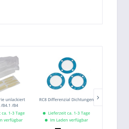
rie unlackiert
RC8 Differenzial Dichtungen
RC8 Differ
 /B4.1 /B4
13,5x1
t ca. 1-3 Tage
Lieferzeit ca. 1-3 Tage
Lieferze
n verfügbar
Im Laden verfügbar
Im Lad