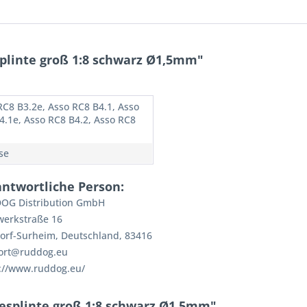
plinte groß 1:8 schwarz Ø1,5mm"
RC8 B3.2e, Asso RC8 B4.1, Asso
4.1e, Asso RC8 B4.2, Asso RC8
se
antwortliche Person:
OG Distribution GmbH
werkstraße 16
orf-Surheim, Deutschland, 83416
ort@ruddog.eu
://www.ruddog.eu/
iesplinte groß 1:8 schwarz Ø1,5mm"