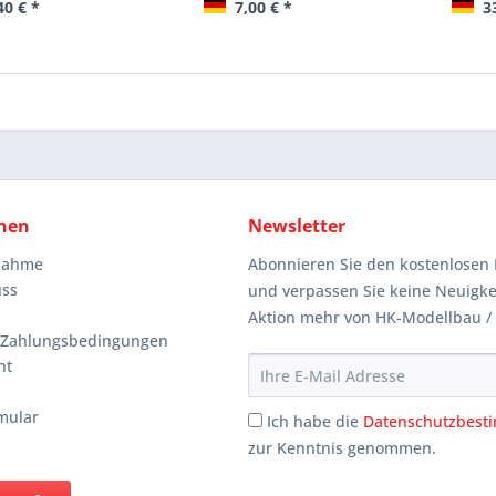
40 € *
7,00 € *
33
nen
Newsletter
knahme
Abonnieren Sie den kostenlosen 
uss
und verpassen Sie keine Neuigke
Aktion mehr von HK-Modellbau /
 Zahlungsbedingungen
ht
mular
Ich habe die
Datenschutzbes
zur Kenntnis genommen.