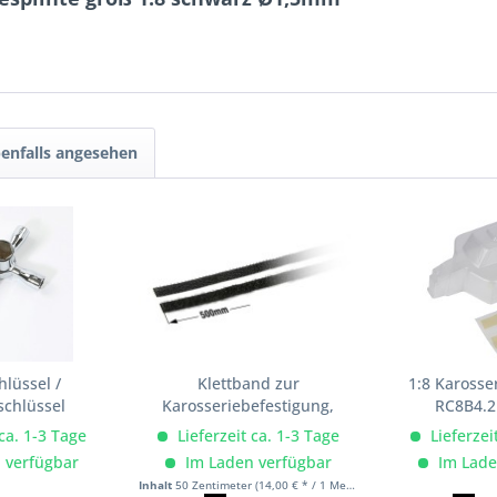
enfalls angesehen
lüssel /
Klettband zur
1:8 Karosse
schlüssel
Karosseriebefestigung,
RC8B4.2
,12...
8x500mm, HUDY
 ca. 1-3 Tage
Lieferzeit ca. 1-3 Tage
Lieferzei
 verfügbar
Im Laden verfügbar
Im Lade
Inhalt
50 Zentimeter
(14,00 € * / 1 Meter)