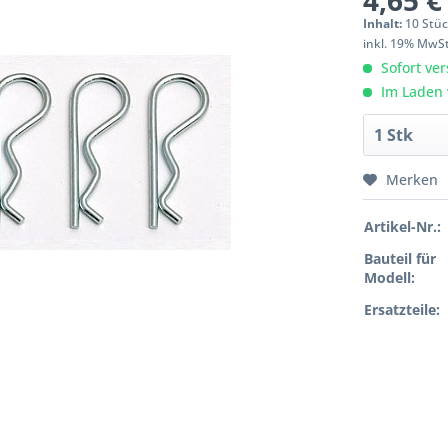
4,65 €
Inhalt:
10 Stü
inkl. 19% MwS
Sofort ver
Im Laden 
Merken
Artikel-Nr.:
Bauteil für
Modell:
Ersatzteile: