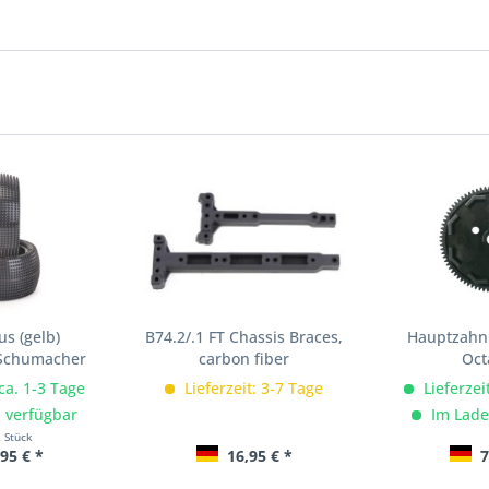
us (gelb)
B74.2/.1 FT Chassis Braces,
Hauptzahnr
 Schumacher
carbon fiber
Oct
 ca. 1-3 Tage
Lieferzeit: 3-7 Tage
Lieferzei
 verfügbar
Im Lade
2 Stück
95 € *
16,95 € *
7