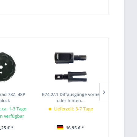
ad 78Z. 48P
B74.2/.1 Diffausgänge vorne
Kolbenstan
alock
oder hinten...
t ca. 1-3 Tage
Lieferzeit: 3-7 Tage
Lieferze
n verfügbar
Im Lad
Inha
,25 € *
16,95 € *
1