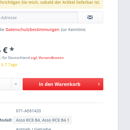
richtigen Sie mich, sobald der Artikel lieferbar ist.
die
Datenschutzbestimmungen
zur Kenntnis
 € *
t. für Deutschland
zzgl. Versandkosten
: 3-7 Tage
In den
Warenkorb
071-AE81420
Modell:
Asso RC8 B4, Asso RC8 B4.1
Antrieb / Getriebe