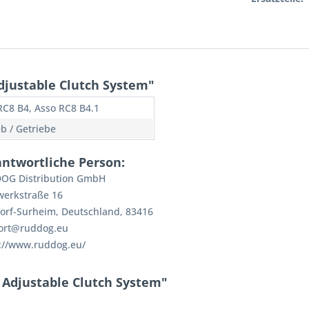
djustable Clutch System"
RC8 B4, Asso RC8 B4.1
eb / Getriebe
antwortliche Person:
OG Distribution GmbH
werkstraße 16
orf-Surheim, Deutschland, 83416
ort@ruddog.eu
://www.ruddog.eu/
 Adjustable Clutch System"