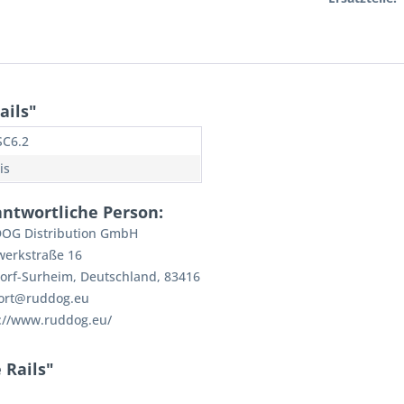
ails"
SC6.2
is
antwortliche Person:
OG Distribution GmbH
werkstraße 16
orf-Surheim, Deutschland, 83416
ort@ruddog.eu
://www.ruddog.eu/
 Rails"