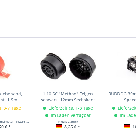
klebeband, -
1:10 SC "Method" Felgen
RUDDOG 30mm
nt- 1,5m
schwarz, 12mm Sechskant
Speed
t: 3-7 Tage
Lieferzeit ca. 1-3 Tage
Lieferzei
Im Laden verfügbar
Im Lade
entimeter
(192,98 € * / 1 Quadratmeter)
Inhalt
2 Stück
50 € *
8,25 € *
16