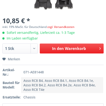
10,85 € *
inkl. 19% MwSt. für Deutschland
zzgl. Versandkosten
Sofort versandfertig, Lieferzeit ca. 1-3 Tage
Im Laden verfügbar
In den
Warenkorb
Merken
Artikel-
071-AE81448
Nr.:
Asso RC8 B4, Asso RC8 B4.1, Asso RC8 B4.1e,
Bauteil für
Asso RC8 B4.2, Asso RC8 B4.2e, Asso RC8 B4e,
Modell:
Asso RC8 T4e
Ersatzteile:
Chassis