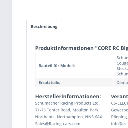
Beschreibung
Produktinformationen "CORE RC Big B
Schum
Couga
Bauteil für Modell:
Stock
Schum
Ersatzteile:
Dämp
Herstellerinformationen:
verant
Schumacher Racing Products Ltd.
CS-ELE
71-73 Tenter Road, Moulton Park
Gewerbes
Northants, Northampton, NN3 6AX
Pliening
Sales@Racing-cars.com
info@cs-