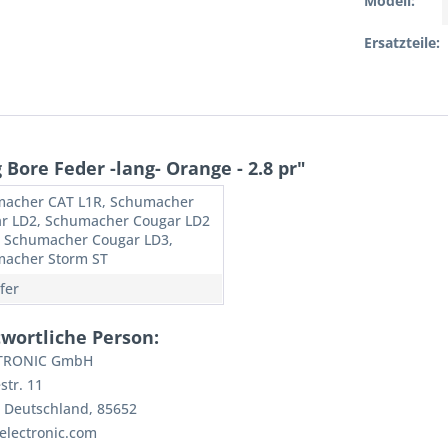
Modell:
Ersatzteile:
ore Feder -lang- Orange - 2.8 pr"
acher CAT L1R, Schumacher
r LD2, Schumacher Cougar LD2
, Schumacher Cougar LD3,
acher Storm ST
fer
wortliche Person:
CTRONIC GmbH
tr. 11
, Deutschland, 85652
electronic.com