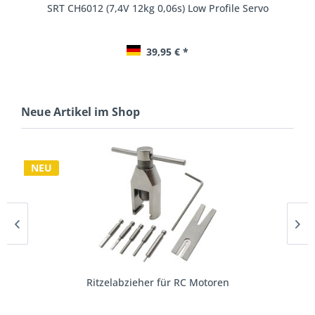
Xerun 13,5T (4100kV) V10 G4R BL-Motor...
84,95 € *
Neue Artikel im Shop
NEU
SkyRC LED Pit Light PRO